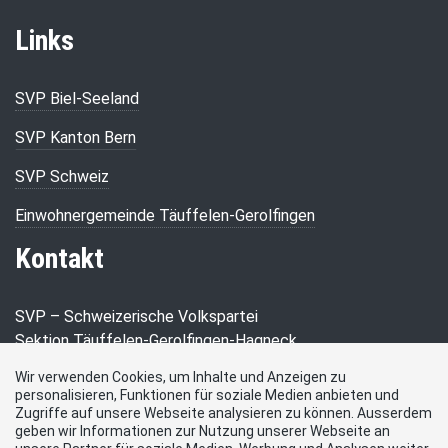
Links
SVP Biel-Seeland
SVP Kanton Bern
SVP Schweiz
Einwohnergemeinde Täuffelen-Gerolfingen
Kontakt
SVP – Schweizerische Volkspartei
Sektion Täuffelen-Gerolfingen-Hagneck
Wir verwenden Cookies, um Inhalte und Anzeigen zu
Beat Zahnd
personalisieren, Funktionen für soziale Medien anbieten und
Strandweg 25
Zugriffe auf unsere Webseite analysieren zu können. Ausserdem
2575 Gerolfingen
geben wir Informationen zur Nutzung unserer Webseite an