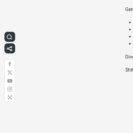
Gem
Div
$ht