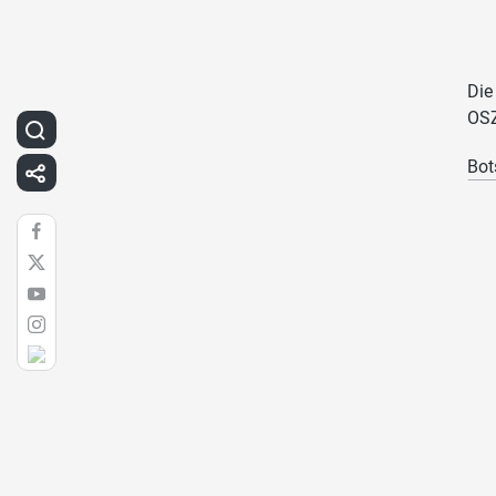
Die
OSZ
Bot