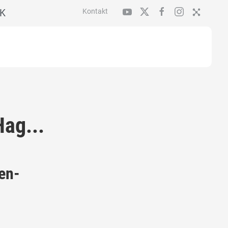
K
Kontakt
ag...
en-