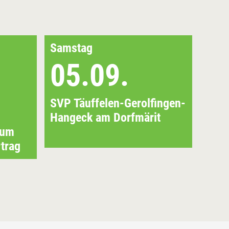
Samstag
Sonn
05.09.
2
SVP Täuffelen-Gerolfingen-
Abs
Hangeck am Dorfmärit
zum
trag