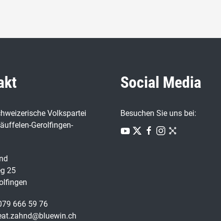
akt
Social Media
hweizerische Volkspartei
Besuchen Sie uns bei:
äuffelen-Gerolfingen-
nd
g 25
olfingen
 079 666 59 76
beat.zahnd@bluewin.ch