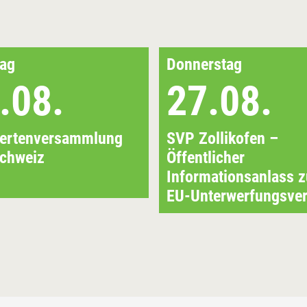
ag
Donnerstag
.08.
27.08.
iertenversammlung
SVP Zollikofen –
chweiz
Öffentlicher
Informationsanlass 
EU-Unterwerfungsver