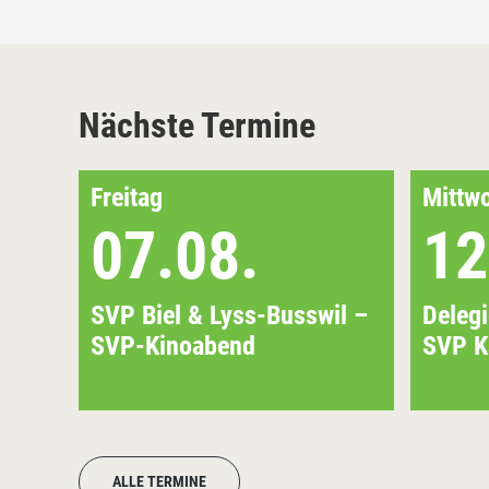
Nächste Termine
Freitag
Mittw
07.08.
12
SVP Biel & Lyss-Busswil –
Deleg
SVP-Kinoabend
SVP K
ALLE TERMINE