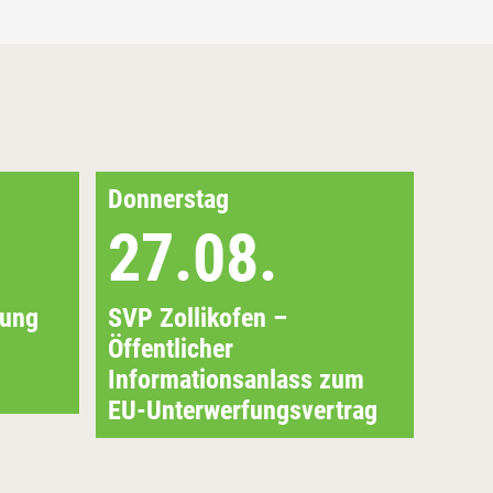
Donnerstag
Sam
27.08.
0
lung
SVP Zollikofen –
SVP 
Öffentlicher
Hang
Informationsanlass zum
EU-Unterwerfungsvertrag