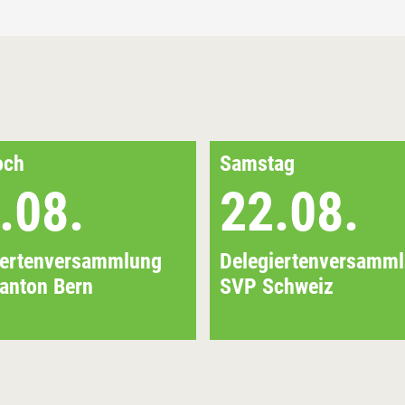
och
Samstag
.08.
22.08.
iertenversammlung
Delegiertenversamm
anton Bern
SVP Schweiz